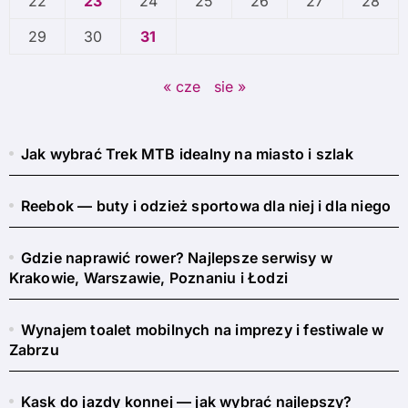
22
23
24
25
26
27
28
29
30
31
« cze
sie »
Jak wybrać Trek MTB idealny na miasto i szlak
Reebok — buty i odzież sportowa dla niej i dla niego
Gdzie naprawić rower? Najlepsze serwisy w
Krakowie, Warszawie, Poznaniu i Łodzi
Wynajem toalet mobilnych na imprezy i festiwale w
Zabrzu
Kask do jazdy konnej — jak wybrać najlepszy?