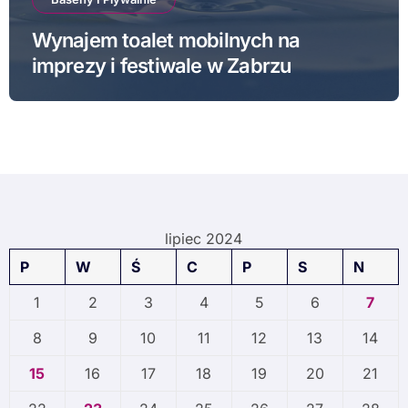
Wynajem toalet mobilnych na
imprezy i festiwale w Zabrzu
lipiec 2024
P
W
Ś
C
P
S
N
1
2
3
4
5
6
7
8
9
10
11
12
13
14
15
16
17
18
19
20
21