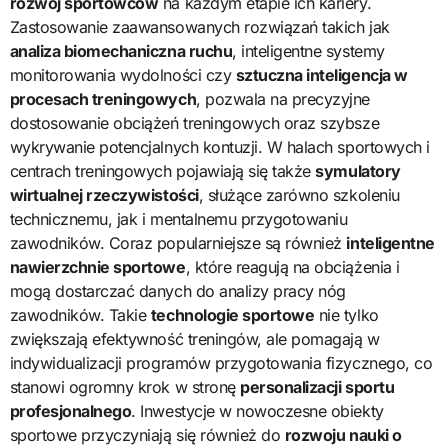
rozwój sportowców
na każdym etapie ich kariery.
Zastosowanie zaawansowanych rozwiązań takich jak
analiza biomechaniczna ruchu
, inteligentne systemy
monitorowania wydolności czy
sztuczna inteligencja w
procesach treningowych
, pozwala na precyzyjne
dostosowanie obciążeń treningowych oraz szybsze
wykrywanie potencjalnych kontuzji. W halach sportowych i
centrach treningowych pojawiają się także
symulatory
wirtualnej rzeczywistości
, służące zarówno szkoleniu
technicznemu, jak i mentalnemu przygotowaniu
zawodników. Coraz popularniejsze są również
inteligentne
nawierzchnie sportowe
, które reagują na obciążenia i
mogą dostarczać danych do analizy pracy nóg
zawodników. Takie
technologie sportowe
nie tylko
zwiększają efektywność treningów, ale pomagają w
indywidualizacji programów przygotowania fizycznego, co
stanowi ogromny krok w stronę
personalizacji sportu
profesjonalnego
. Inwestycje w nowoczesne obiekty
sportowe przyczyniają się również do
rozwoju nauki o