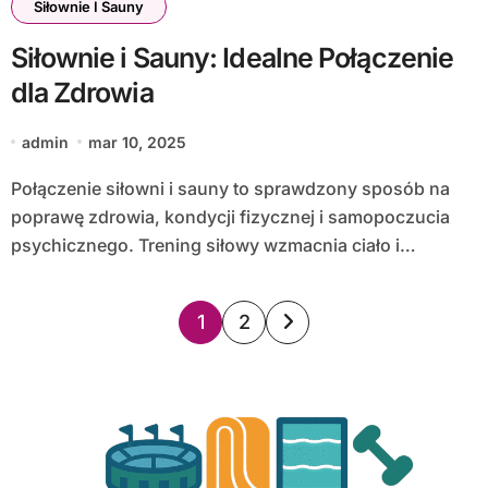
Siłownie I Sauny
Siłownie i Sauny: Idealne Połączenie
dla Zdrowia
admin
mar 10, 2025
Połączenie siłowni i sauny to sprawdzony sposób na
poprawę zdrowia, kondycji fizycznej i samopoczucia
psychicznego. Trening siłowy wzmacnia ciało i…
Stronicowanie
1
2
wpisów