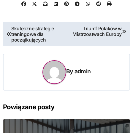
Nawigacja
Skuteczne strategie
Triumf Polaków w
treningowe dla
Mistrzostwach Europy
wpisu
początkujących
By
admin
Powiązane posty