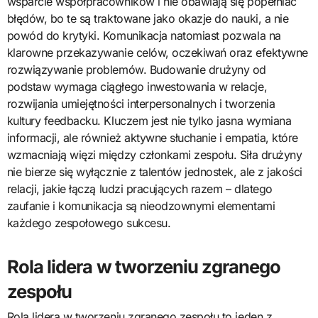
wsparcie współpracowników i nie obawiają się popełniać
błędów, bo te są traktowane jako okazje do nauki, a nie
powód do krytyki. Komunikacja natomiast pozwala na
klarowne przekazywanie celów, oczekiwań oraz efektywne
rozwiązywanie problemów. Budowanie drużyny od
podstaw wymaga ciągłego inwestowania w relacje,
rozwijania umiejętności interpersonalnych i tworzenia
kultury feedbacku. Kluczem jest nie tylko jasna wymiana
informacji, ale również aktywne słuchanie i empatia, które
wzmacniają więzi między członkami zespołu. Siła drużyny
nie bierze się wyłącznie z talentów jednostek, ale z jakości
relacji, jakie łączą ludzi pracujących razem – dlatego
zaufanie i komunikacja są nieodzownymi elementami
każdego zespołowego sukcesu.
Rola lidera w tworzeniu zgranego
zespołu
Rola lidera w tworzeniu zgranego zespołu to jeden z