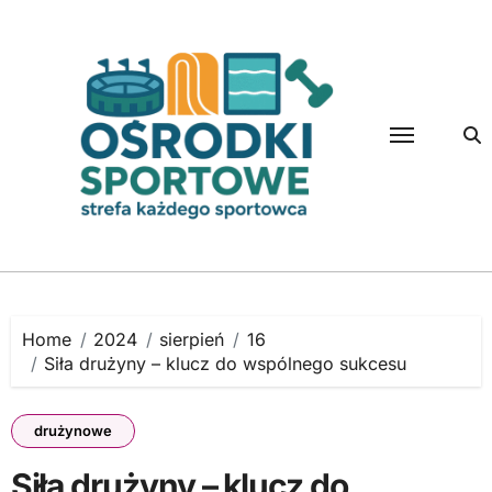
Skip
to
content
Home
2024
sierpień
16
Siła drużyny – klucz do wspólnego sukcesu
drużynowe
Siła drużyny – klucz do