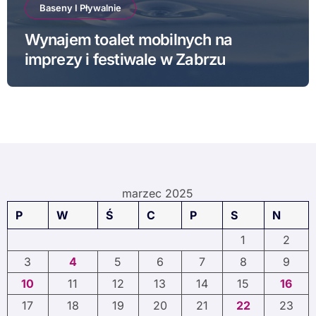
Baseny I Pływalnie
Wynajem toalet mobilnych na
imprezy i festiwale w Zabrzu
marzec 2025
P
W
Ś
C
P
S
N
1
2
3
4
5
6
7
8
9
10
11
12
13
14
15
16
17
18
19
20
21
22
23