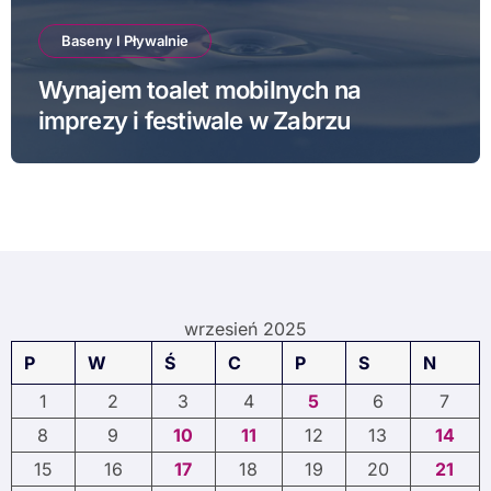
Baseny I Pływalnie
Wynajem toalet mobilnych na
imprezy i festiwale w Zabrzu
wrzesień 2025
P
W
Ś
C
P
S
N
1
2
3
4
5
6
7
8
9
10
11
12
13
14
15
16
17
18
19
20
21