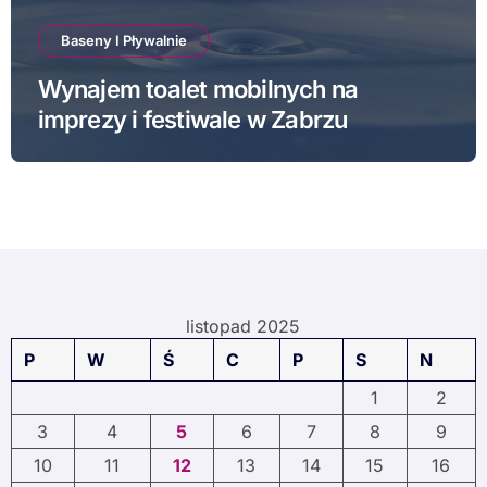
Baseny I Pływalnie
Wynajem toalet mobilnych na
imprezy i festiwale w Zabrzu
listopad 2025
P
W
Ś
C
P
S
N
1
2
3
4
5
6
7
8
9
10
11
12
13
14
15
16