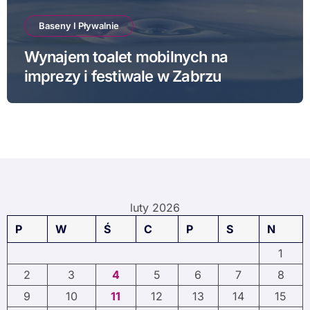
Baseny I Pływalnie
Wynajem toalet mobilnych na
imprezy i festiwale w Zabrzu
luty 2026
P
W
Ś
C
P
S
N
1
2
3
4
5
6
7
8
9
10
11
12
13
14
15