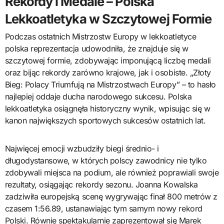
Rekordy i Medale – Polska
Lekkoatletyka w Szczytowej Formie
Podczas ostatnich Mistrzostw Europy w lekkoatletyce
polska reprezentacja udowodniła, że znajduje się w
szczytowej formie, zdobywając imponującą liczbę medali
oraz bijąc rekordy zarówno krajowe, jak i osobiste. „Złoty
Bieg: Polacy Triumfują na Mistrzostwach Europy” – to hasło
najlepiej oddaje ducha narodowego sukcesu. Polska
lekkoatletyka osiągnęła historyczny wynik, wpisując się w
kanon największych sportowych sukcesów ostatnich lat.
Najwięcej emocji wzbudziły biegi średnio- i
długodystansowe, w których polscy zawodnicy nie tylko
zdobywali miejsca na podium, ale również poprawiali swoje
rezultaty, osiągając rekordy sezonu. Joanna Kowalska
zadziwiła europejską scenę wygrywając finał 800 metrów z
czasem 1:56.89, ustanawiając tym samym nowy rekord
Polski. Równie spektakularnie zaprezentował się Marek