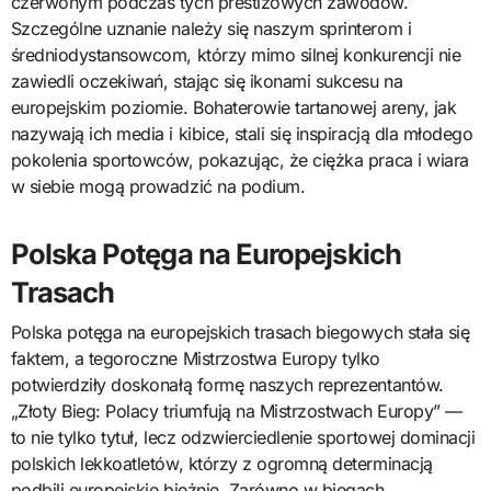
czerwonym podczas tych prestiżowych zawodów.
Szczególne uznanie należy się naszym sprinterom i
średniodystansowcom, którzy mimo silnej konkurencji nie
zawiedli oczekiwań, stając się ikonami sukcesu na
europejskim poziomie. Bohaterowie tartanowej areny, jak
nazywają ich media i kibice, stali się inspiracją dla młodego
pokolenia sportowców, pokazując, że ciężka praca i wiara
w siebie mogą prowadzić na podium.
Polska Potęga na Europejskich
Trasach
Polska potęga na europejskich trasach biegowych stała się
faktem, a tegoroczne Mistrzostwa Europy tylko
potwierdziły doskonałą formę naszych reprezentantów.
„Złoty Bieg: Polacy triumfują na Mistrzostwach Europy” —
to nie tylko tytuł, lecz odzwierciedlenie sportowej dominacji
polskich lekkoatletów, którzy z ogromną determinacją
podbili europejskie bieżnie. Zarówno w biegach