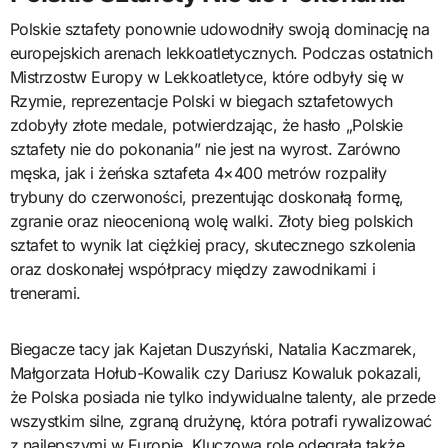
Polskie sztafety ponownie udowodniły swoją dominację na
europejskich arenach lekkoatletycznych. Podczas ostatnich
Mistrzostw Europy w Lekkoatletyce, które odbyły się w
Rzymie, reprezentacje Polski w biegach sztafetowych
zdobyły złote medale, potwierdzając, że hasło „Polskie
sztafety nie do pokonania” nie jest na wyrost. Zarówno
męska, jak i żeńska sztafeta 4×400 metrów rozpaliły
trybuny do czerwoności, prezentując doskonałą formę,
zgranie oraz nieocenioną wolę walki. Złoty bieg polskich
sztafet to wynik lat ciężkiej pracy, skutecznego szkolenia
oraz doskonałej współpracy między zawodnikami i
trenerami.
Biegacze tacy jak Kajetan Duszyński, Natalia Kaczmarek,
Małgorzata Hołub-Kowalik czy Dariusz Kowaluk pokazali,
że Polska posiada nie tylko indywidualne talenty, ale przede
wszystkim silne, zgraną drużynę, która potrafi rywalizować
z najlepszymi w Europie. Kluczową rolę odegrała także