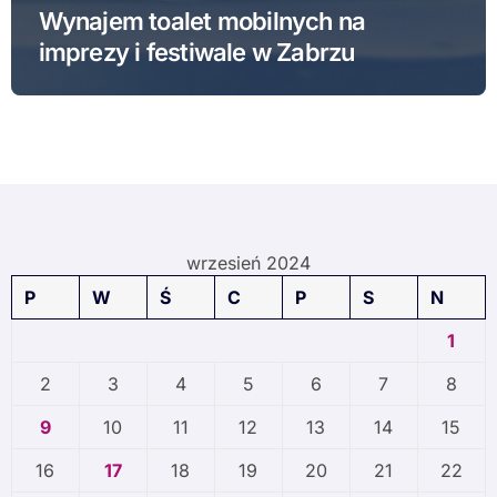
Wynajem toalet mobilnych na
imprezy i festiwale w Zabrzu
wrzesień 2024
P
W
Ś
C
P
S
N
1
2
3
4
5
6
7
8
9
10
11
12
13
14
15
16
17
18
19
20
21
22