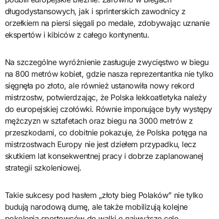
długodystansowych, jak i sprinterskich zawodnicy z
orzełkiem na piersi sięgali po medale, zdobywając uznanie
ekspertów i kibiców z całego kontynentu.
Na szczególne wyróżnienie zasługuje zwycięstwo w biegu
na 800 metrów kobiet, gdzie nasza reprezentantka nie tylko
sięgnęła po złoto, ale również ustanowiła nowy rekord
mistrzostw, potwierdzając, że Polska lekkoatletyka należy
do europejskiej czołówki. Równie imponujące były występy
mężczyzn w sztafetach oraz biegu na 3000 metrów z
przeszkodami, co dobitnie pokazuje, że Polska potęga na
mistrzostwach Europy nie jest dziełem przypadku, lecz
skutkiem lat konsekwentnej pracy i dobrze zaplanowanej
strategii szkoleniowej.
Takie sukcesy pod hasłem „złoty bieg Polaków” nie tylko
budują narodową dumę, ale także mobilizują kolejne
pokolenia sportowców do walki o najwyższe cele.