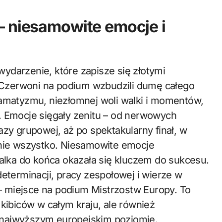
– niesamowite emocje i
ydarzenie, które zapisze się złotymi
ło-Czerwoni na podium wzbudzili dumę całego
ramatyzmu, niezłomnej woli walki i momentów,
. Emocje sięgały zenitu – od nerwowych
azy grupowej, aż po spektakularny finał, w
tnie wszystko. Niesamowite emocje
walka do końca okazała się kluczem do sukcesu.
determinacji, pracy zespołowej i wierze w
 miejsce na podium Mistrzostw Europy. To
 kibiców w całym kraju, ale również
na najwyższym europejskim poziomie.