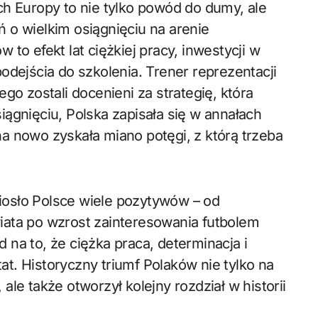
ch Europy to nie tylko powód do dumy, ale
 o wielkim osiągnięciu na arenie
to efekt lat ciężkiej pracy, inwestycji w
odejścia do szkolenia. Trener reprezentacji
go zostali docenieni za strategię, która
ągnięciu, Polska zapisała się w annałach
a nowo zyskała miano potęgi, z którą trzeba
osło Polsce wiele pozytywów – od
iata po wzrost zainteresowania futbolem
na to, że ciężka praca, determinacja i
t. Historyczny triumf Polaków nie tylko na
le także otworzył kolejny rozdział w historii