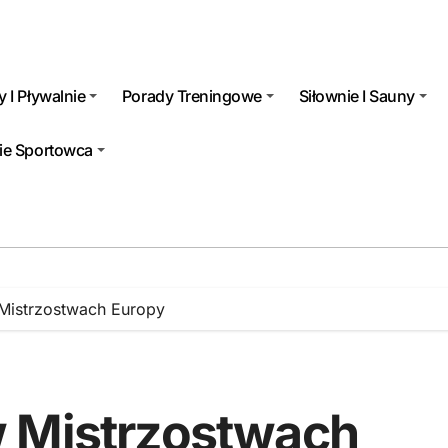
 I Pływalnie
Porady Treningowe
Siłownie I Sauny
ie Sportowca
Mistrzostwach Europy
w Mistrzostwach