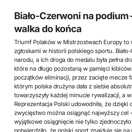
Biało-Czerwoni na podium 
walka do końca
Triumf Polaków w Mistrzostwach Europy to w
zgłoskami w historii polskiego sportu. Bia
narodu, a ich droga do medalu była pełna d
które na długo pozostaną w pamięci kibiców
początków eliminacji, przez zacięte mecze f
którym polska drużyna dała z siebie absolu
towarzyszyły każdej minucie rywalizacji, a 
Reprezentacja Polski udowodniła, że dzięki 
zwycięstwo można osiągnąć najwyższy cel –
wyjątkowe osiągnięcie nie tylko zjednoczyło
potwierdziło, że polski sport znajduje się 