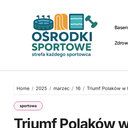
Skip
to
content
Baseny
Zdrow
Home
2025
marzec
16
Triumf Polaków w 
sportowa
Triumf Polaków 