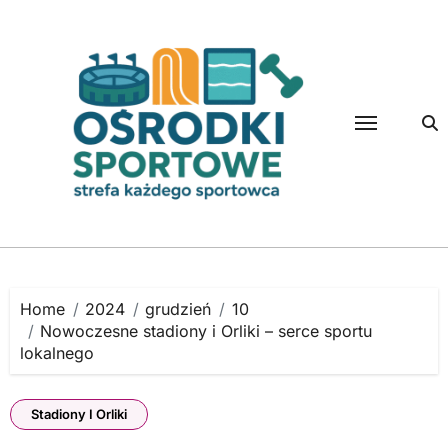
Skip
to
content
Home
2024
grudzień
10
Nowoczesne stadiony i Orliki – serce sportu
lokalnego
Stadiony I Orliki