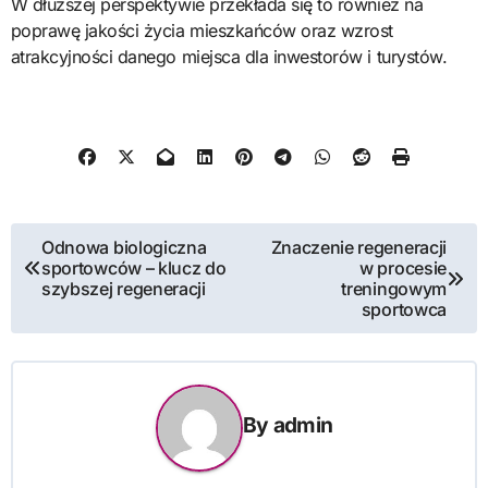
W dłuższej perspektywie przekłada się to również na
poprawę jakości życia mieszkańców oraz wzrost
atrakcyjności danego miejsca dla inwestorów i turystów.
Nawigacja
Odnowa biologiczna
Znaczenie regeneracji
sportowców – klucz do
w procesie
wpisu
szybszej regeneracji
treningowym
sportowca
By
admin