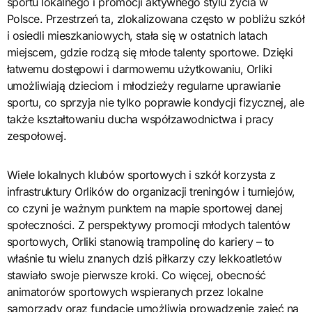
sportu lokalnego i promocji aktywnego stylu życia w
Polsce. Przestrzeń ta, zlokalizowana często w pobliżu szkół
i osiedli mieszkaniowych, stała się w ostatnich latach
miejscem, gdzie rodzą się młode talenty sportowe. Dzięki
łatwemu dostępowi i darmowemu użytkowaniu, Orliki
umożliwiają dzieciom i młodzieży regularne uprawianie
sportu, co sprzyja nie tylko poprawie kondycji fizycznej, ale
także kształtowaniu ducha współzawodnictwa i pracy
zespołowej.
Wiele lokalnych klubów sportowych i szkół korzysta z
infrastruktury Orlików do organizacji treningów i turniejów,
co czyni je ważnym punktem na mapie sportowej danej
społeczności. Z perspektywy promocji młodych talentów
sportowych, Orliki stanowią trampolinę do kariery – to
właśnie tu wielu znanych dziś piłkarzy czy lekkoatletów
stawiało swoje pierwsze kroki. Co więcej, obecność
animatorów sportowych wspieranych przez lokalne
samorządy oraz fundacje umożliwia prowadzenie zajęć na