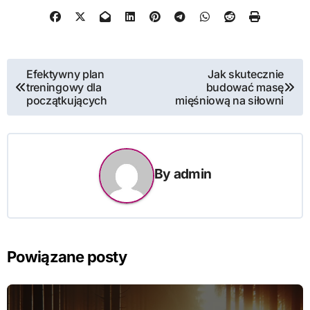
Nawigacja
Efektywny plan
Jak skutecznie
treningowy dla
budować masę
wpisu
początkujących
mięśniową na siłowni
By
admin
Powiązane posty