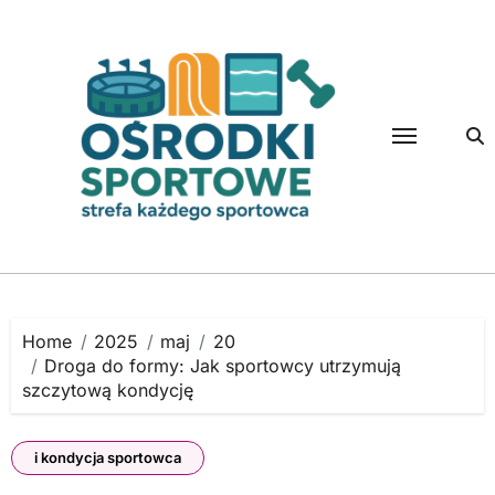
Skip
to
content
Home
2025
maj
20
Droga do formy: Jak sportowcy utrzymują
szczytową kondycję
i kondycja sportowca