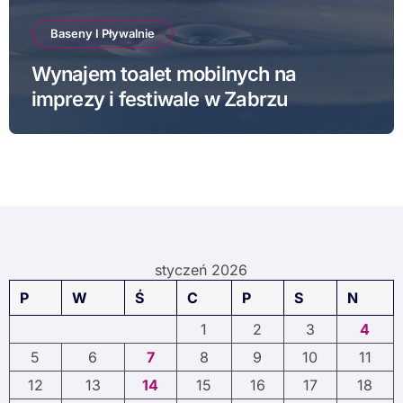
Baseny I Pływalnie
Wynajem toalet mobilnych na
imprezy i festiwale w Zabrzu
styczeń 2026
P
W
Ś
C
P
S
N
1
2
3
4
5
6
7
8
9
10
11
12
13
14
15
16
17
18